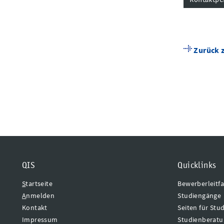
Zurück 
De
QIS
Quicklinks
S
tartseite
Bewerberleitf
A
nmelden
Studiengänge
Kontakt
Seiten für Stu
Impressum
Studienberat