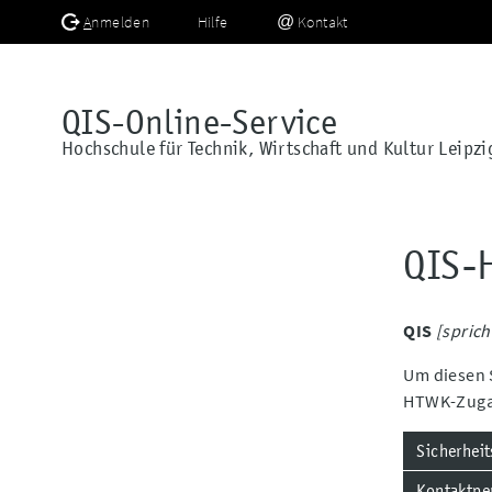
A
nmelden
Hilfe
Kontakt
QIS-Online-Service
Hochschule für Technik, Wirtschaft und Kultur Leipzi
QIS-H
QIS
[sprich
Um diesen S
HTWK-Zuga
Sicherhei
Kontaktpe