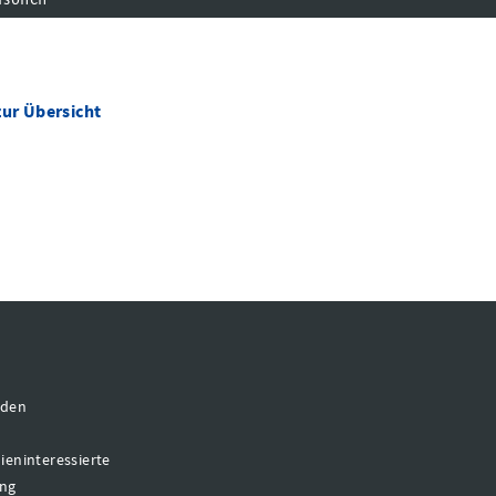
zur Übersicht
ployment am 31.01.2024 _ 10:49 durch admin.ds |HTWKQIS|VERW-DS-Q
aden
dieninteressierte
ung